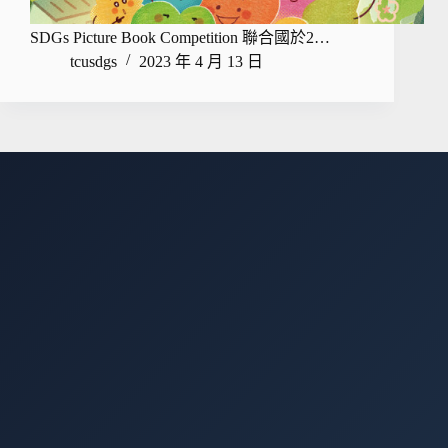
SDGs Picture Book Competition 聯合國於2…
tcusdgs
2023 年 4 月 13 日