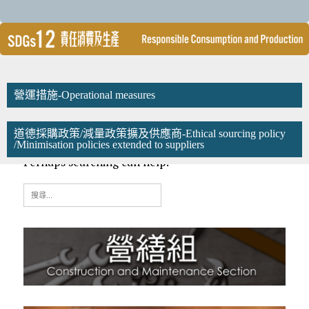
營運措施-Operational measures
道德採購政策/減量政策擴及供應商-Ethical sourcing policy​
/Minimisation policies extended to suppliers